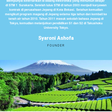
Mempunyai ketertarikan di bidang elektronika yang menuntun belajar
di STM 1 Surakarta. Setelah lulus STM di tahun 2003 menjadi karyawan
kontrak di perusahaan Jepang di Kota Bekasi.
Setahun kemudian
mengikuti program magang di Jepang selama tiga tahun dan kembali ke
tanah air tahun 2010. Tahun 2011 masuk sekolah bahasa Jepang di
Tokyo, kemudian melanjutkan pendidikan S1 dan S2 di Takushoku
University Tokyo.
Syaroni Ashofa
FOUNDER