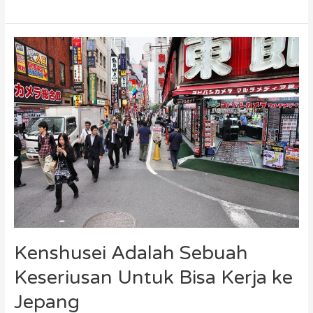
Kenshusei
Adalah
Sebuah
Keseriusan
Untuk
Bisa
Kerja
ke
Jepang
Kenshusei Adalah Sebuah
Keseriusan Untuk Bisa Kerja ke
Jepang