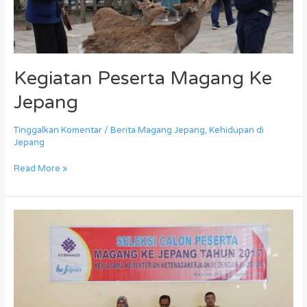
Kegiatan Peserta Magang Ke
Jepang
Tinggalkan Komentar
/
Berita Magang Jepang
,
Kehidupan di
Jepang
Read More »
Mengerti
Apa
Itu
Program
Magang
ke
Jepang