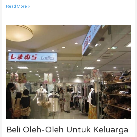
Read More »
Beli
Oleh-
Oleh
Untuk
Keluarga
Di
Indonesia,
Berikut
Beberapa
Toko
Murah
Meriah
Di
Jepang
Beli Oleh-Oleh Untuk Keluarga