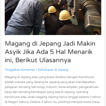
5
Hal
Menarik
ini,
Berikut
Ulasannya
Magang di Jepang Jadi Makin
Asyik Jika Ada 5 Hal Menarik
ini, Berikut Ulasannya
Tinggalkan Komentar
/
Kehidupan di Jepang
Magang di Jepang atau yang biasa disebut dengan Kenshusei
adalah trainee yang datang ke Jepang yang akan mendapatkan
pelajaran tentang teknologi, industri, keterampilan, pengetahuan
kerja dan tentang kehidupan yang ada di Jepang. seorang
Kenshusei atau anak magang Jepang harus tinggal selama 3 tahun
di Negeri Sakura. Selama 3 tahun itu, pastinya menjadi masa-masa