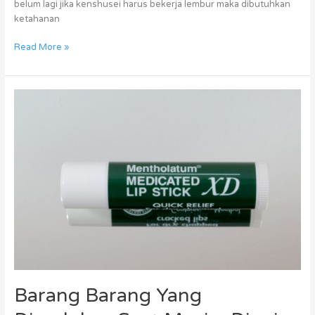
belum lagi jika kenshusei harus bekerja lembur maka dibutuhkan
ketahanan
Read More »
Barang
Barang
Yang
Diperlukan
Saat
Musim
Dingin
di
Jepang
Barang Barang Yang