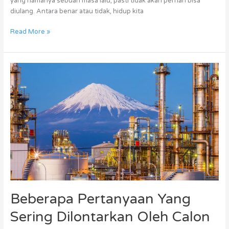
yang namanya sebuah masa lalu, pasti tidak akan pernah bisa
diulang. Antara benar atau tidak, hidup kita
Read More »
Beberapa
Pertanyaan
Yang
Sering
Dilontarkan
Oleh
Calon
Kenshusei
Beberapa Pertanyaan Yang
Sering Dilontarkan Oleh Calon