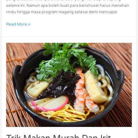
selama ini. Namun apa boleh buat para kenshusei harus menahan
rindu hingga masa program magang selesai demi mencapai
Read More »
Trik
Makan
Murah
Dan
Irit
Untuk
Kenshusei
Selama
Magang
Di
Jepang