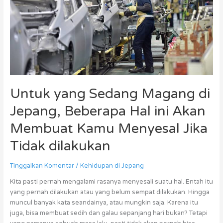
di
Jepang,
Beberapa
Hal
ini
Akan
Membuat
Kamu
Untuk yang Sedang Magang di
Menyesal
Jika
Jepang, Beberapa Hal ini Akan
Tidak
dilakukan
Membuat Kamu Menyesal Jika
Tidak dilakukan
Tinggalkan Komentar
/
Kehidupan di Jepang
Kita pasti pernah mengalami rasanya menyesali suatu hal. Entah itu
yang pernah dilakukan atau yang belum sempat dilakukan. Hingga
muncul banyak kata seandainya, atau mungkin saja. Karena itu
juga, bisa membuat sedih dan galau sepanjang hari bukan? Tetapi