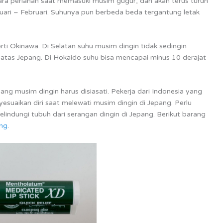
ecara perlahan saat memasuki musim gugur, dan akan terus turun
uari – Februari. Suhunya pun berbeda beda tergantung letak
rti Okinawa. Di Selatan suhu musim dingin tidak sedingin
 atas Jepang. Di Hokaido suhu bisa mencapai minus 10 derajat
ang musim dingin harus disiasati. Pekerja dari Indonesia yang
yesuaikan diri saat melewati musim dingin di Jepang. Perlu
indungi tubuh dari serangan dingin di Jepang. Berikut barang
ang
.