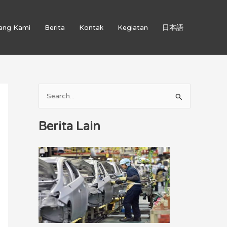
ang Kami
Berita
Kontak
Kegiatan
日本語
C
a
Berita Lain
r
i
u
n
t
u
k
: