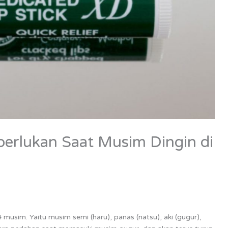
erlukan Saat Musim Dingin di
 musim. Yaitu musim semi (haru), panas (natsu), aki (gugur),