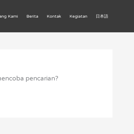
ang Kami
Berita
Kontak
Kegiatan
日本語
 mencoba pencarian?