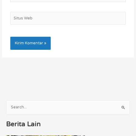
Situs
Web
C
a
Berita Lain
r
i