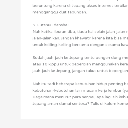
beruntung karena di Jepang akses internet terbila
mengganggu duit tabungan.
5. Futshuu densha!
Nah ketika liburan tiba, tiada hal selain jalan-ja
jalan-jalan kan, jangan khawatir karena kita bisa 
untuk keliling-keliling bersama dengan sesama kaw
Sudah jauh-jauh ke Jepang tentu pengen dong me
atau 18 kippu untuk bepergian menggunakan keret
jauh-jauh ke Jepang, jangan takut untuk bepergia
Nah itu tadi beberapa kebutuhan hidup penting bag
kebutuhan-kebutuhan lain macam kerja lembur (ya
Bagaimana menurut para senpai, apa lagi sih kebu
Jepang aman damai sentosa? Tulis di kolom kome