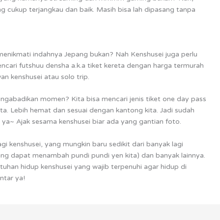
ng cukup terjangkau dan baik. Masih bisa lah dipasang tanpa
lan menikmati indahnya Jepang bukan? Nah Kenshusei juga perlu
mencari futshuu densha a.k.a tiket kereta dengan harga termurah
an kenshusei atau solo trip.
ngabadikan momen? Kita bisa mencari jenis tiket one day pass
a. Lebih hemat dan sesuai dengan kantong kita. Jadi sudah
n ya~ Ajak sesama kenshusei biar ada yang gantian foto.
i kenshusei, yang mungkin baru sedikit dari banyak lagi
ng dapat menambah pundi pundi yen kita) dan banyak lainnya.
tuhan hidup kenshusei yang wajib terpenuhi agar hidup di
ntar ya!