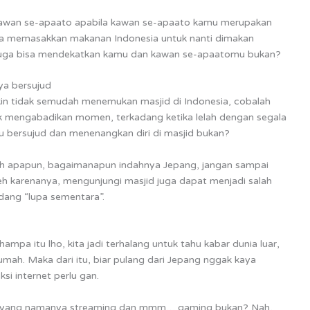
kawan se-apaato apabila kawan se-apaato kamu merupakan
oba memasakkan makanan Indonesia untuk nanti dimakan
 juga bisa mendekatkan kamu dan kawan se-apaatomu bukan?
ya bersujud
n tidak semudah menemukan masjid di Indonesia, cobalah
uk mengabadikan momen, terkadang ketika lelah dengan segala
rlu bersujud dan menenangkan diri di masjid bukan?
uh apapun, bagaimanapun indahnya Jepang, jangan sampai
h karenanya, mengunjungi masjid juga dapat menjadi salah
edang “lupa sementara”.
mpa itu lho, kita jadi terhalang untuk tahu kabar dunia luar,
mah. Maka dari itu, biar pulang dari Jepang nggak kaya
i internet perlu gan.
erlu yang namanya streaming dan mmm… gaming bukan? Nah,