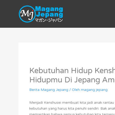
Lewati
ke
konten
Kebutuhan Hidup Kenshu
Hidupmu Di Jepang Am
Berita Magang Jepang
/ Oleh
magang jepang
Menjadi Kenshusei membuat kita jadi anak rantau l
kebutuhan yang harus kita penuhi sendiri. Bak anak
memastikan bahwa semua kebutuhan kita terpenuhi 