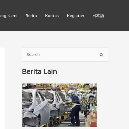
ang Kami
Berita
Kontak
Kegiatan
日本語
C
a
Berita Lain
r
i
u
n
t
u
k
: