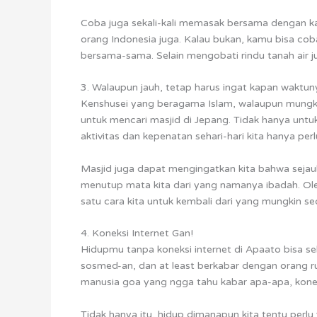
Coba juga sekali-kali memasak bersama dengan 
orang Indonesia juga. Kalau bukan, kamu bisa c
bersama-sama. Selain mengobati rindu tanah air
3. Walaupun jauh, tetap harus ingat kapan waktun
Kenshusei yang beragama Islam, walaupun mungki
untuk mencari masjid di Jepang. Tidak hanya unt
aktivitas dan kepenatan sehari-hari kita hanya pe
Masjid juga dapat mengingatkan kita bahwa seja
menutup mata kita dari yang namanya ibadah. Ole
satu cara kita untuk kembali dari yang mungkin s
4. Koneksi Internet Gan!
Hidupmu tanpa koneksi internet di Apaato bisa seha
sosmed-an, dan at least berkabar dengan orang ru
manusia goa yang ngga tahu kabar apa-apa, koneks
Tidak hanya itu, hidup dimanapun kita tentu p