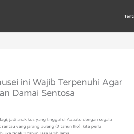
Tent
sei ini Wajib Terpenuhi Agar
an Damai Sentosa
agi, jadi anak kos yang tinggal di Apaato dengan segala
 rantau yang jarang pulang (3 tahun lho), kita perlu
jika tidak 3 tahun rasa lebih lama.